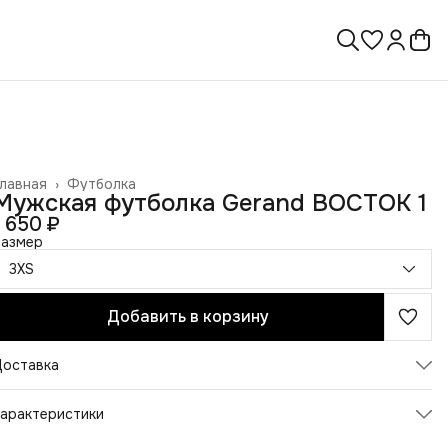
лавная
›
Футболка
Мужская футболка Gerand ВОСТОК 1
1 650 ₽
Размер
3XS
Добавить в корзину
Доставка
арактеристики
Артикул
P013_MT/P013_Vostok1Whi