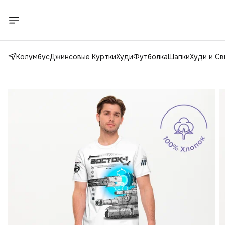
Колумбус
Джинсовые Куртки
Худи
Футболка
Шапки
Худи и С