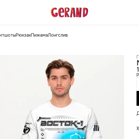
витшоты
Рюкзак
Пижама
Лонгслив
Г
Х