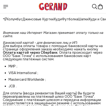
Колумбус
Джинсовые Куртки
Худи
Футболка
Шапки
Худи и Св
Внимание наш Интернет Магазин принимает оплату только на 
сайте.
Банковской картой - для физических лиц и ИП:
Для выбора оплаты товара с помощью банковской карты на
странице оформления заказа необходимо нажать кнопку
Оплата картой через Сбербанк
. Оплата происходит через
ООО "Банк Точка" с использованием банковских карт
следующих платёжных систем:
МИР ;
VISA International ;
Mastercard Worldwide ;
JCB .
Для оплаты (ввода реквизитов Вашей карты) Вы будете
перенаправлены на платёжный шлюз ООО "Банк Точка".
Соединение с платёжным шлюзом и передача информации
осуществляется в защищённом режиме с использованием