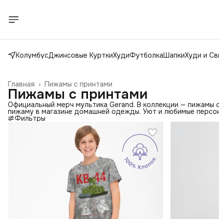
Колумбус
Джинсовые Куртки
Худи
Футболка
Шапки
Худи и С
Главная
›
Пижамы с принтами
Пижамы с принтами
Официальный мерч мультика Gerand. В коллекции — пижамы с
пижаму в магазине домашней одежды. Уют и любимые персо
Фильтры