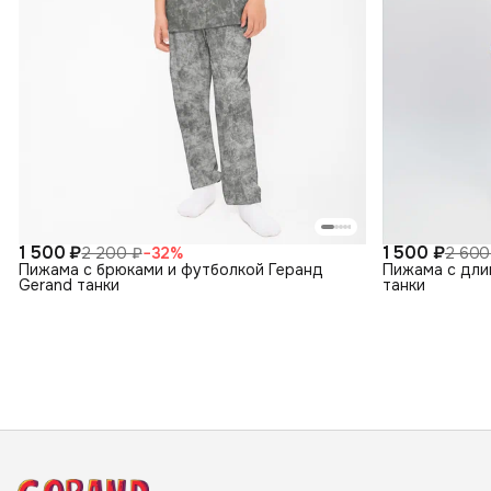
1 500 ₽
1 500 ₽
2 200 ₽
−
32
%
2 600
Пижама с брюками и футболкой Геранд
Пижама с дли
Gerand танки
танки