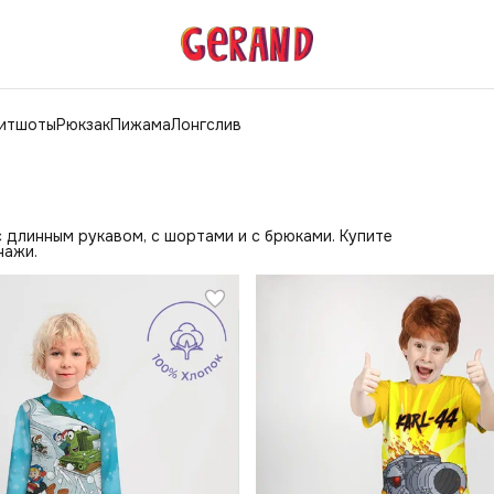
витшоты
Рюкзак
Пижама
Лонгслив
 длинным рукавом, с шортами и с брюками. Купите
нажи.