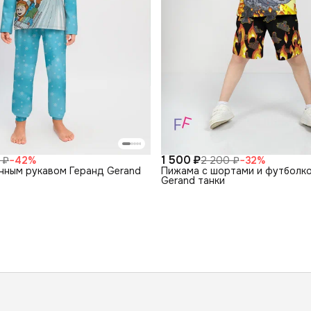
1 500 ₽
 ₽
−
42
%
2 200 ₽
−
32
%
нным рукавом Геранд Gerand
Пижама с шортами и футболко
Gerand танки