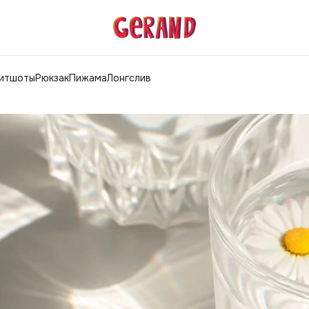
витшоты
Рюкзак
Пижама
Лонгслив