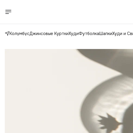
Колумбус
Джинсовые Куртки
Худи
Футболка
Шапки
Худи и С